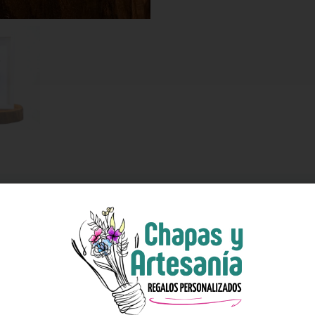
rase son el regalo perfecto para tener un detalle en cualquier eve
rsonalizar como necesites.