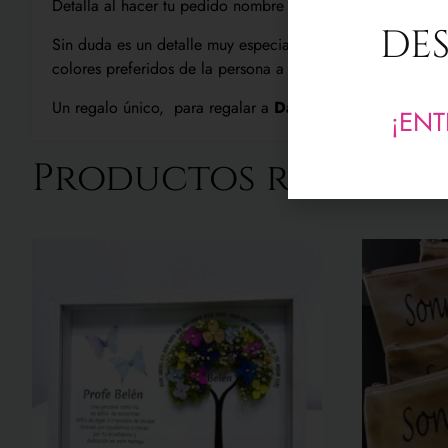
Detalla al hacer tu pedido nombre de la persona a la que 
DES
Sin duda es un detalle muy especial que puedes personali
colores preferidos de la persona a la que se lo vas a regal
Un regalo único, para regalar a
Damas de Honor, Testi
¡ENT
Productos relacio