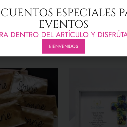
se lo vamos a regalar, fecha de la celebración y nombre de quien s
CUENTOS ESPECIALES 
zar a tu gusto con diferentes gamas de colores para que vayan a j
ar.
EVENTOS
gos, Madrina, Abuelos , Cumpleaños, Aniversario
que estamos 
RA DENTRO DEL ARTÍCULO Y DISFRÚT
BIENVENIDOS
nados