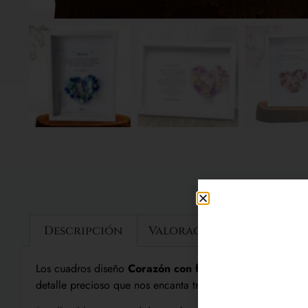
Descripción
Valoraciones (0)
Los cuadros diseño
Corazón con
flores preservadas
y f
detalle precioso que nos encanta trabajar y que puedes pe