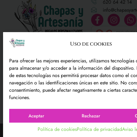
620 64 42 14
info@chapasyart
Uso de cookies
Regalos personalizados y mucho
más
Para ofrecer las mejores experiencias, utilizamos tecnologías
para almacenar y/o acceder a la información del dispositivo. 
¡ Disfruta de las cosas hechas
de estas tecnologías nos permitirá procesar datos como el c
exclusivamente para ti!
navegación o las identificaciones únicas en este sitio. No conse
consentimiento, puede afectar negativamente a ciertas caracter
funciones.
Aceptar
Rechazar
C
Política de cookies
Política de privacidad
Aviso l
Copyright © 2024 Chapas y artesanía. Todos los derechos re