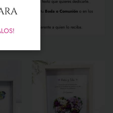
e lo regala así como el texto que quieres dedicarle.
PARA
uego con los colores de tu
Boda o Comunión
o en los
seguros no dejará indiferente a quien lo reciba.
ALOS!