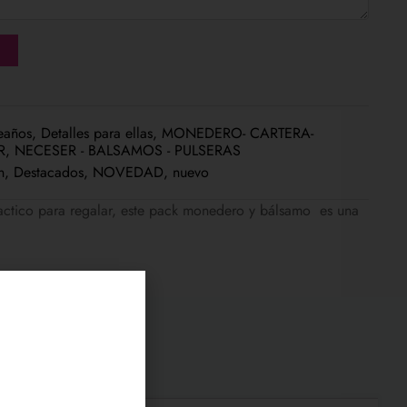
eaños
,
Detalles para ellas
,
MONEDERO- CARTERA-
R
,
NECESER - BALSAMOS - PULSERAS
n
,
Destacados
,
NOVEDAD
,
nuevo
ractico para regalar, este pack monedero y bálsamo es una