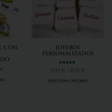
L CON
JOYEROS
PERSONALIZADOS
ADO
Valorado
€
5,95
€
-
8,15
€
con
5.00
de 5
NES
SELECCIONA OPCIONES