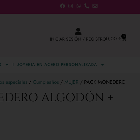
0
0,00
€
INICIAR SESIÓN / REGISTRO
D
JOYERIA EN ACERO PERSONALIZADA
s especiales
/
Cumpleaños
/
MUJER
/ PACK MONEDERO
EDERO ALGODÓN +