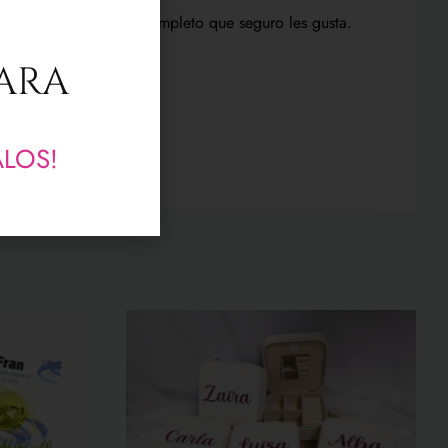
producto detalle muy completo que seguro les gusta.
PARA
ALOS!