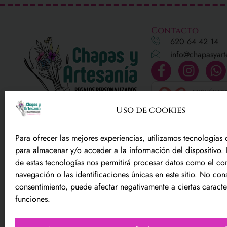
Contacto
620 64 42 14
info@chapasyart
Uso de cookies
Regalos personalizados y mucho
Para ofrecer las mejores experiencias, utilizamos tecnologías
más
para almacenar y/o acceder a la información del dispositivo. 
¡ Disfruta de las cosas hechas
de estas tecnologías nos permitirá procesar datos como el c
exclusivamente para ti!
navegación o las identificaciones únicas en este sitio. No conse
consentimiento, puede afectar negativamente a ciertas caracter
funciones.