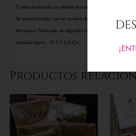
Si estas buscando un detalle practico para regalar, este
Se personalizada con el nombre de cada invitado.
DES
Monedero fabricado en algodón reciclado de 280 gr/m² y 
medidas aprox. 12 X 2 X 8 Cm
¡ENT
Productos relacio