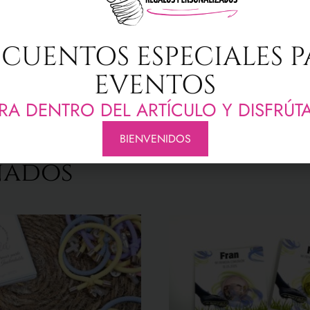
 pack monedero de algodón y bálsamo en esfera metalizada es un 
CUENTOS ESPECIALES 
tirador con detalle dorado.
EVENTOS
RA DENTRO DEL ARTÍCULO Y DISFRÚT
BIENVENIDOS
nados