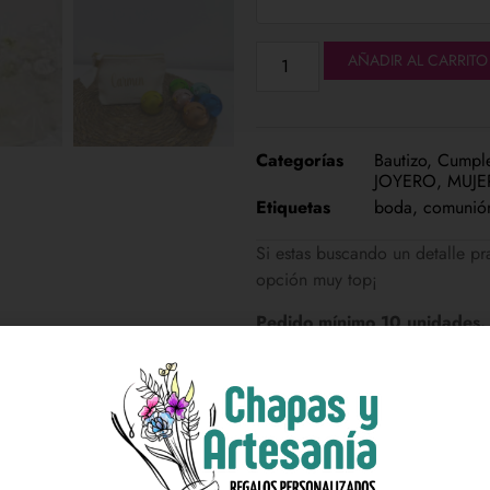
AÑADIR AL CARRITO
Categorías
Bautizo
,
Cumpl
JOYERO
,
MUJE
Etiquetas
boda
,
comunió
Si estas buscando un detalle p
opción muy top¡
Pedido mínimo 10 unidades.