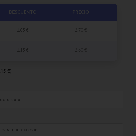
DESCUENTO
PRECIO
1,05
€
2,70
€
1,15
€
2,60
€
,15 €)