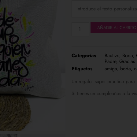
AÑADIR AL CARRITO
Categorías
Bautizo
,
Boda
,
Padre
,
Gracias 
Etiquetas
amiga
,
boda
,
c
Un regalo super practico para 
Si tienes un cumpleaños a la vis