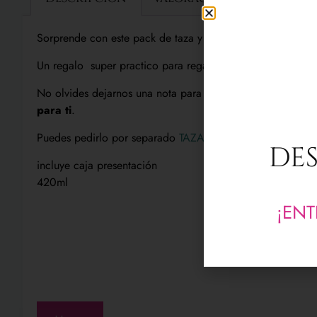
Sorprende con este pack de taza y tote bag completamente
Un regalo super practico para regalar a
mamá, hermanas
No olvides dejarnos una nota para tu personalización y s
para ti
.
Puedes pedirlo por separado
TAZA PERSONALIZADA
DES
incluye caja presentación
420ml
¡ENT