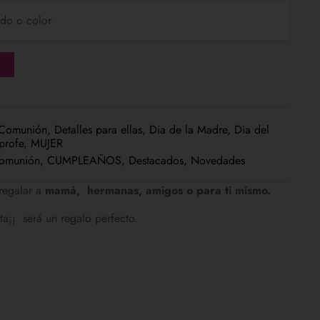
Comunión
,
Detalles para ellas
,
Dia de la Madre
,
Dia del
profe
,
MUJER
omunión
,
CUMPLEAÑOS
,
Destacados
,
Novedades
regalar a
mamá, hermanas, amigos o para ti mismo.
ta¡¡ será un regalo perfecto.