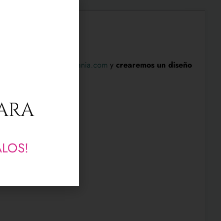
lo.
 mail
info@chapasyartesania.com
y
crearemos un diseño
PARA
ALOS!