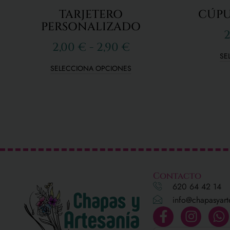
TARJETERO
CÚPU
PERSONALIZADO
2
2,00
€
-
2,90
€
SE
SELECCIONA OPCIONES
Contacto
620 64 42 14
info@chapasyart