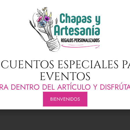
 personalizado, seguro que saca una sonrisa a quien lo reciba.
, amigos, profes o para ti mismo,
Va presentado en caja rega
i necesitas algo en concreto puedes escribirnos por whatsapp o al
CUENTOS ESPECIALES 
EVENTOS
RA DENTRO DEL ARTÍCULO Y DISFRÚT
BIENVENIDOS